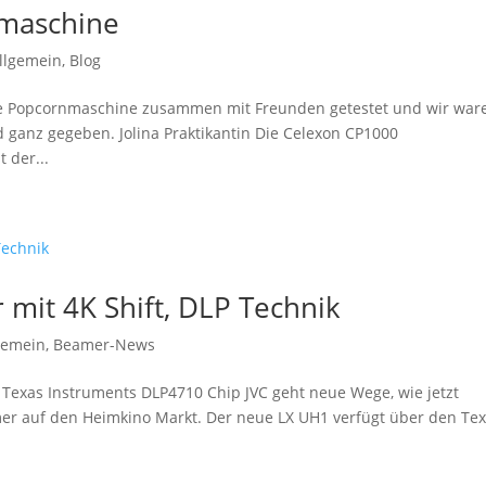
maschine
llgemein
,
Blog
e Popcornmaschine zusammen mit Freunden getestet und wir war
und ganz gegeben. Jolina Praktikantin Die Celexon CP1000
 der...
mit 4K Shift, DLP Technik
gemein
,
Beamer-News
 Texas Instruments DLP4710 Chip JVC geht neue Wege, wie jetzt
r auf den Heimkino Markt. Der neue LX UH1 verfügt über den Te