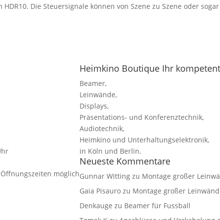
m HDR10. Die Steuersignale können von Szene zu Szene oder sogar
Heimkino Boutique Ihr kompetente
Beamer,
Leinwände,
Displays,
Präsentations- und Konferenztechnik,
Audiotechnik,
Heimkino und Unterhaltungselektronik,
Uhr
in Köln und Berlin.
Neueste Kommentare
 Öffnungszeiten möglich
Gunnar Witting
zu
Montage großer Leinw
Gaia Pisauro
zu
Montage großer Leinwänd
Denkauge
zu
Beamer für Fussball